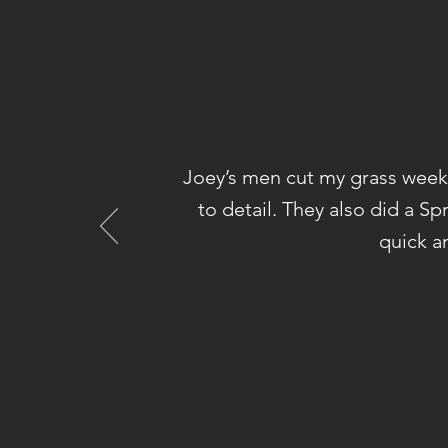
Joey’s men cut my grass weekl
to detail. They also did a S
quick a