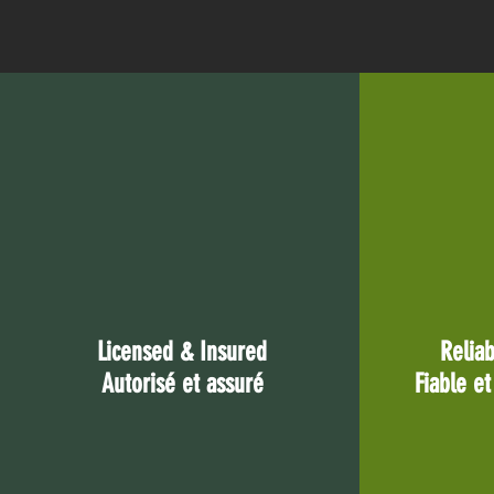
Licensed & Insured
Relia
Autorisé et assuré
Fiable e